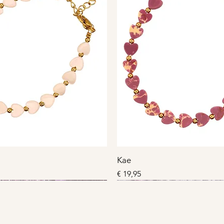
Kae
Prijs
€ 19,95