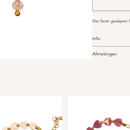
Vier facet geslepen 
Info
Facet geslepen
Afmetingen
De bedel is ca. 23