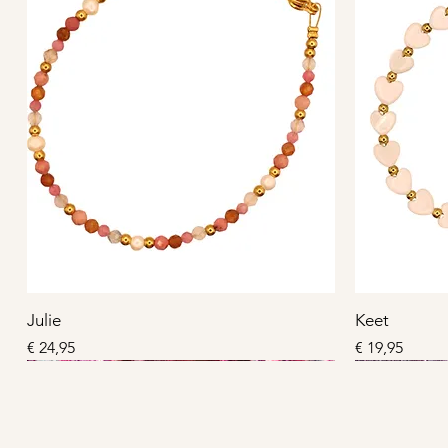
Julie
Keet
Prijs
Prijs
€ 24,95
€ 19,95