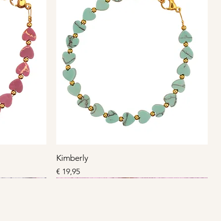
Kimberly
Prijs
€ 19,95