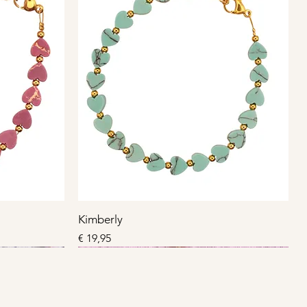
Kimberly
Prijs
€ 19,95