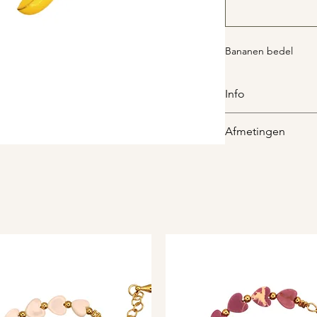
Bananen bedel
Info
De bedel is gemaakt 
Afmetingen
De bedel is ca. 19x