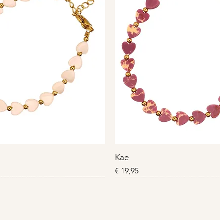
Kae
Prijs
€ 19,95