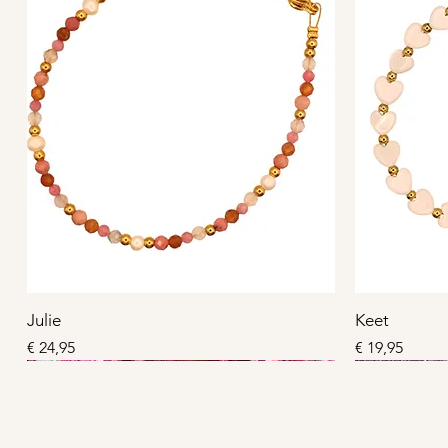
Julie
Keet
Prijs
Prijs
€ 24,95
€ 19,95