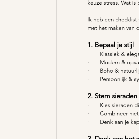
keuze stress. Wat is
Ik heb een checklist
met het maken van d
1. 
Bepaal je stijl
·       Klassiek & ele
·       Modern & opv
·       Boho & natuur
·       Persoonlijk &
2. 
Stem sieraden a
·       Kies sieraden d
·       Combineer nie
·       Denk aan je k
3. 
Denk aan het s