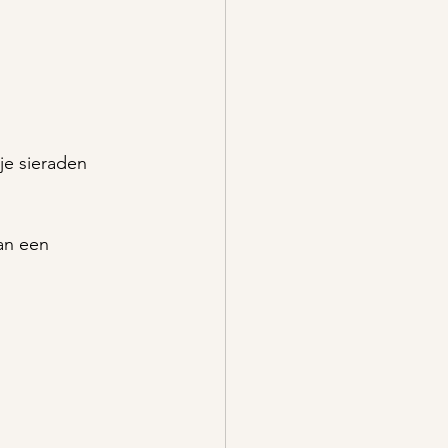
e sieraden 
an een 