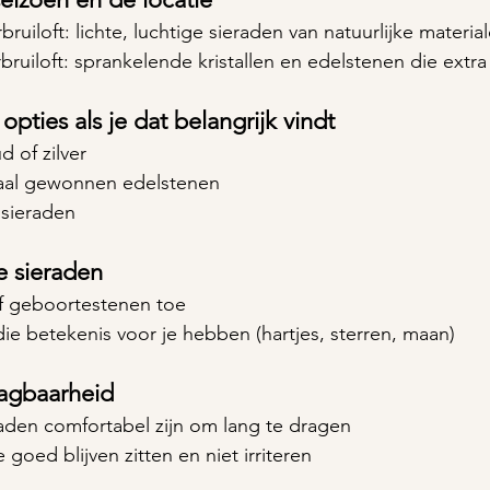
bruiloft: lichte, luchtige sieraden van natuurlijke materia
erbruiloft: sprankelende kristallen en edelstenen die extr
pties als je dat belangrijk vindt
d of zilver
lokaal gewonnen edelstenen
 sieraden 
e sieraden
n of geboortestenen toe
 die betekenis voor je hebben (hartjes, sterren, maan)
agbaarheid
ieraden comfortabel zijn om lang te dragen
ze goed blijven zitten en niet irriteren