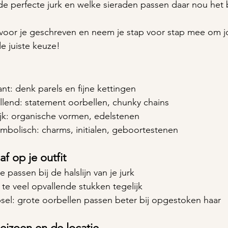
 de perfecte jurk en welke sieraden passen daar nou het b
 voor je geschreven en neem je stap voor stap mee om j
e juiste keuze!
gant: denk parels en fijne kettingen
allend: statement oorbellen, chunky chains
lijk: organische vormen, edelstenen
 symbolisch: charms, initialen, geboortestenen
f op je outfit
ie passen bij de halslijn van je jurk
t te veel opvallende stukken tegelijk
apsel: grote oorbellen passen beter bij opgestoken haar
eizoen en de locatie