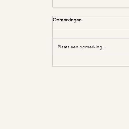
Opmerkingen
Plaats een opmerking...
Zomertrends 2025: Stralend,
Speels & Duurzaam