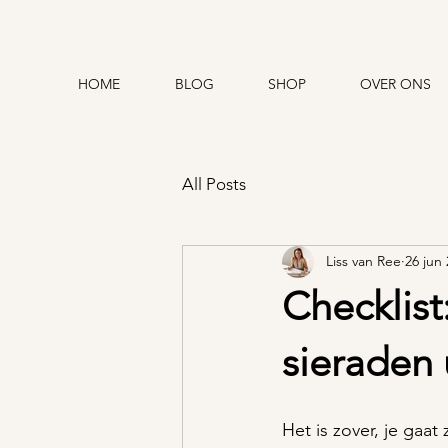
HOME
BLOG
SHOP
OVER ONS
All Posts
Liss van Ree
26 jun
Checklist
sieraden 
Het is zover, je gaat