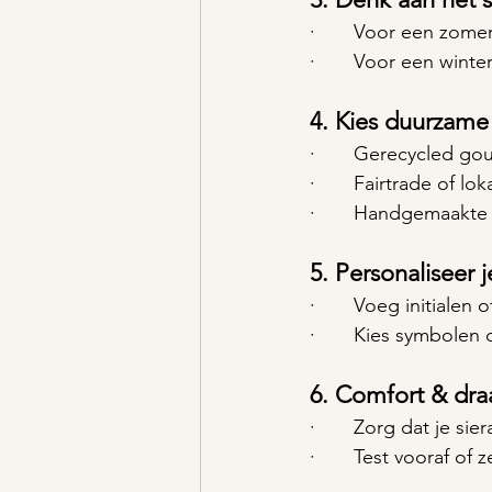
·       Voor een zomer
·       Voor een wint
4. 
Kies duurzame o
·       Gerecycled gou
·       Fairtrade of 
·       Handgemaakte
5. 
Personaliseer j
·       Voeg initiale
·       Kies symbolen
6. 
Comfort & dra
·       Zorg dat je s
·       Test vooraf of 