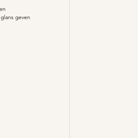
len
a glans geven